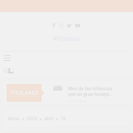
Saltar
al
contenido
Principios
Principios Diario
Mes de las Infancias
TITULARES
con un gran festejo
para toda la familia
2 Días Atrás
Continúan las
Jornadas de
Inicio
2020
abril
16
Asesoramiento Legal
2 Días Atrás
gratuito
Luca Estequin