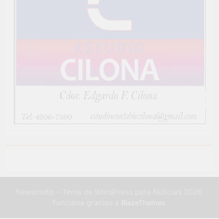
Newsmatic - Tema de WordPress para Noticias 2026.
Funciona gracias a
.
BlazeThemes