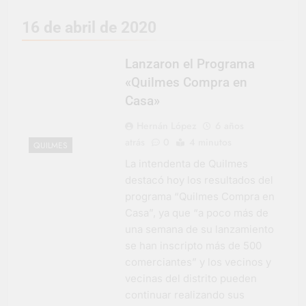
representó a la
Argentina en los
3 Días Atrás
16 de abril de 2020
Juegos Universitarios
Provincia lanzó un
Panamericanos
asistente virtual para
consultar infracciones
Lanzaron el Programa
4 Días Atrás
en segundos
Berazategui vuelve a
«Quilmes Compra en
convertirse en la
Casa»
capital nacional de las
4 Días Atrás
artesanías
En Berazategui, las
Hernán López
6 años
vacaciones de invierno
atrás
0
4 minutos
QUILMES
se disfrutaron en
4 Días Atrás
familia
La intendenta de Quilmes
La artista
destacó hoy los resultados del
berazateguense Lucía
Ceresani representará
programa “Quilmes Compra en
5 Días Atrás
al distrito en los Alpes
Casa”, ya que “a poco más de
Carlos Balor supervisó
suizos
la obra de un nuevo
una semana de su lanzamiento
desagüe pluvial en
5 Días Atrás
se han inscripto más de 500
Gutiérrez
Supermercados El
comerciantes” y los vecinos y
Colosal abrió una
vecinas del distrito pueden
nueva sucursal en
5 Días Atrás
continuar realizando sus
Berazategui
Jornada Integral de