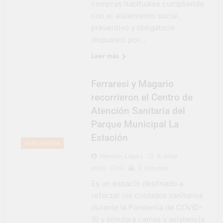
compras habituales cumpliendo
Salud en Hudson
con el aislamiento social,
5 Días Atrás
preventivo y obligatorio
dispuesto por…
Leer más
Ferraresi y Magario
recorrieron el Centro de
Atención Sanitaria del
Parque Municipal La
Estación
AVELLANEDA
Hernán López
6 años
atrás
0
2 minutos
Es un espacio destinado a
reforzar los cuidados sanitarios
durante la Pandemia de COVID-
19 y brindará camas y asistencia